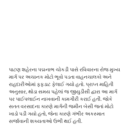
પાટણ શહેરના પદ્મનાભ ચોકડી પાસે રવિવારના રોજ મુખ્ય
માર્ગ પર અચાનક મોટો ભૂવો પડતા વાહનચાલકો અને
રાહદારીઓમાં ફફડાટ ફેલાઈ ગયો હતો. પ્રાપ્ત માહિતી
અનુસાર, થોડા સમય પહેલાં જ જીયુડીસી દ્વારા આ માર્ગ
પર પાઈપલાઈન નાખવાની કામગીરી કરાઈ હતી. જોકે
સતત વરસાદના કારણે માર્ગની જમીન બેસી જતાં મોટો
ખાડો પડી ગયો હતો, જેના કારણે ગંભીર અકસ્માત
સર્જાવાની શક્યતાઓ ઉભી થઈ હતી.