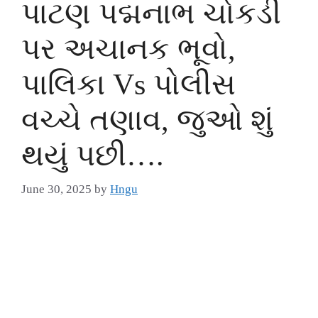
પાટણ પદ્મનાભ ચોકડી
પર અચાનક ભૂવો,
પાલિકા Vs પોલીસ
વચ્ચે તણાવ, જુઓ શું
થયું પછી….
June 30, 2025
by
Hngu