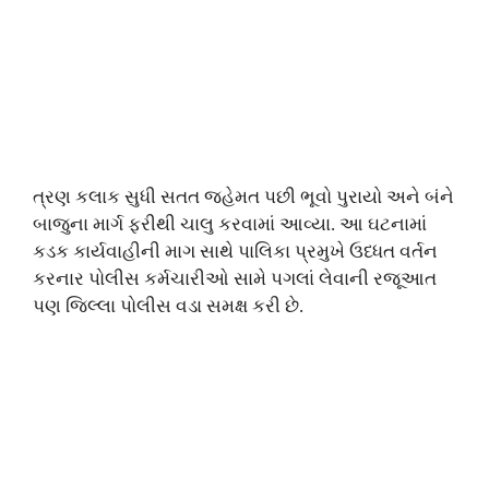
ત્રણ કલાક સુધી સતત જહેમત પછી ભૂવો પુરાયો અને બંને
બાજુના માર્ગ ફરીથી ચાલુ કરવામાં આવ્યા. આ ઘટનામાં
કડક કાર્યવાહીની માગ સાથે પાલિકા પ્રમુખે ઉધ્ધત વર્તન
કરનાર પોલીસ કર્મચારીઓ સામે પગલાં લેવાની રજૂઆત
પણ જિલ્લા પોલીસ વડા સમક્ષ કરી છે.