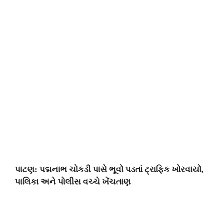
પાટણ: પદ્મનાભ ચોકડી પાસે ભૂવો પડતાં ટ્રાફિક ખોરવાયો,
પાલિકા અને પોલીસ વચ્ચે ખેંચતાણ