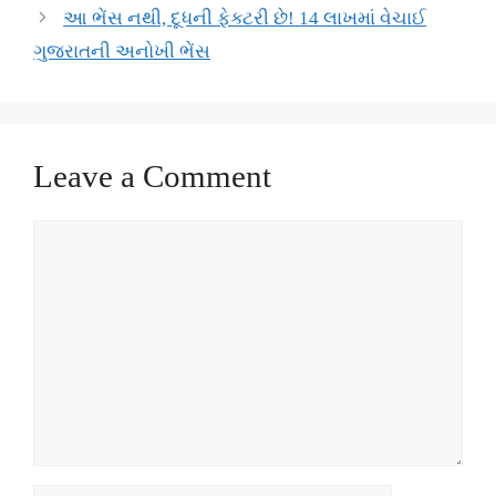
આ ભેંસ નથી, દૂધની ફેક્ટરી છે! 14 લાખમાં વેચાઈ
ગુજરાતની અનોખી ભેંસ
Leave a Comment