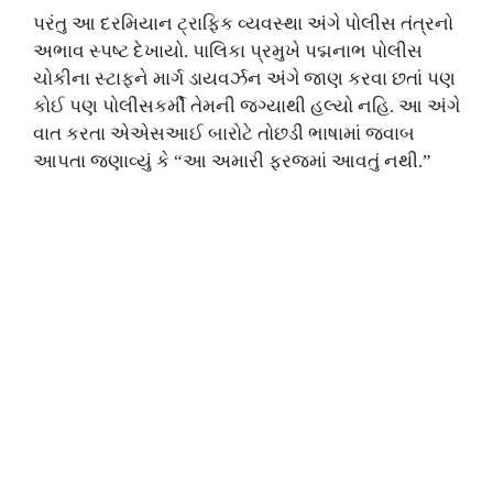
પરંતુ આ દરમિયાન ટ્રાફિક વ્યવસ્થા અંગે પોલીસ તંત્રનો
અભાવ સ્પષ્ટ દેખાયો. પાલિકા પ્રમુખે પદ્મનાભ પોલીસ
ચોકીના સ્ટાફને માર્ગ ડાયવર્ઝન અંગે જાણ કરવા છતાં પણ
કોઈ પણ પોલીસકર્મી તેમની જગ્યાથી હલ્યો નહિ. આ અંગે
વાત કરતા એએસઆઈ બારોટે તોછડી ભાષામાં જવાબ
આપતા જણાવ્યું કે “આ અમારી ફરજમાં આવતું નથી.”