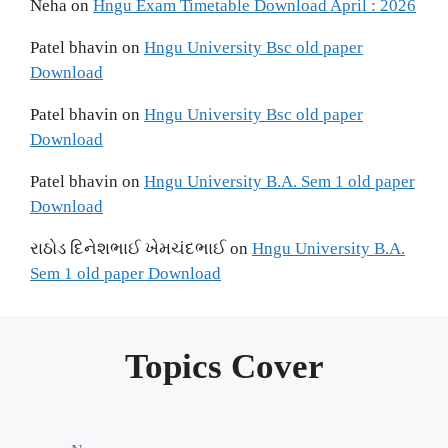
Neha
on
Hngu Exam Timetable Download April : 2026
Patel bhavin
on
Hngu University Bsc old paper
Download
Patel bhavin
on
Hngu University Bsc old paper
Download
Patel bhavin
on
Hngu University B.A. Sem 1 old paper
Download
રાઠોડ દિનેશભાઈ ખેમચંદભાઈ
on
Hngu University B.A.
Sem 1 old paper Download
Topics Cover