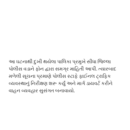
આ ઘટનાથી દુખી થયેલા પાલિકા પ્રમુખે સીધા જિલ્લા
પોલીસ વડાને ફોન દ્વારા સમગ્ર માહિતી આપી. ત્યારબાદ
મળેલી સૂચના પ્રમાણે પોલીસ સ્ટાફે ફાઈનલ ટ્રાફિક
વ્યવસ્થાનું નિરીક્ષણ શરૂ કર્યું અને માર્ગ ડાયવર્ટ કરીને
વાહન વ્યવહાર સુસંગત બનાવાયો.