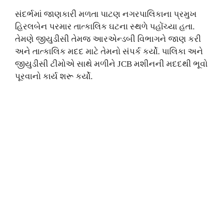
સંદર્ભમાં જાણકારી મળતા પાટણ નગરપાલિકાના પ્રમુખ
હિરલબેન પરમાર તાત્કાલિક ઘટના સ્થળે પહોંચ્યા હતા.
તેમણે જીયુડીસી તેમજ આરએન્ડબી વિભાગને જાણ કરી
અને તાત્કાલિક મદદ માટે તેમનો સંપર્ક કર્યો. પાલિકા અને
જીયુડીસી ટીમોએ સાથે મળીને JCB મશીનની મદદથી ભૂવો
પૂરવાનો કાર્ય શરૂ કર્યો.