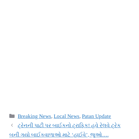
Breaking News
,
Local News
,
Patan Update
ટ્રેનની પાટી પર બાઈકનો ટ્રાફિક! હવે રેલવે ટ્રેક
બની ગયો બાઈકવાળાઓ માટે ‘હાઈવે’, જુઓ….